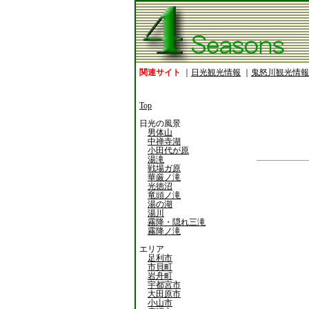
関連サイト
｜
日光観光情報
｜
鬼怒川観光情報
Top
日光の風景
男体山
中禅寺湖
小田代が原
湯滝
戦場ガ原
華厳ノ滝
光徳沼
竜頭ノ滝
湯の湖
湯川
霧降・隠れ三滝
霧降ノ滝
エリア
足利市
市貝町
岩舟町
宇都宮市
大田原市
小山市