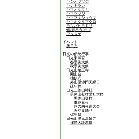
ヤシオツツジ
ヤナギラン
ヤマオダマキ
ヤマツツジ
ヤマブキショウマ
ヤマホタルブクロ
ヨツバヒヨドリ
蝋梅(ろうばい)
ワタスゲ
イベント
奥日光
日光の伝統行事
日光東照宮
春季例大祭
秋季例大祭
日光山輪王寺
開山会
強飯式
外山毘沙門天縁日
延年舞
日光二荒山神社
男体山登拝講社大祭
男体山登拝
奉納花火
扇の的弓道大会
みやま踊り
弥生祭
日光山湯元温泉寺
採燈大護摩供