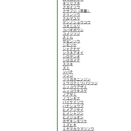
キツリフネ
クガイソウ
クサフジ（草藤）
クリンソウ
クルマユリ
ゲンノショウコウ
コオニユリ
コバギボウシ
コメツツジ
さくら
ザゼンソウ
シモツケ
シャクナゲ
シラネアオイ
シロヤシオ
シロヨメナ
ススキ
ズミ
ソバナ
ツツジ
ツリガネニンジン
トウゴクミツバツツジ
ニッコウアザミ
ニッコウキスゲ
ノアザミ
ノコンギク
バイケイソウ
ハナショウブ
ヒメアジサイ
ヒメシャジン
ヒメジョオン
ホザキシモツケ
ミズヒキ
ミヤマカラマツソウ