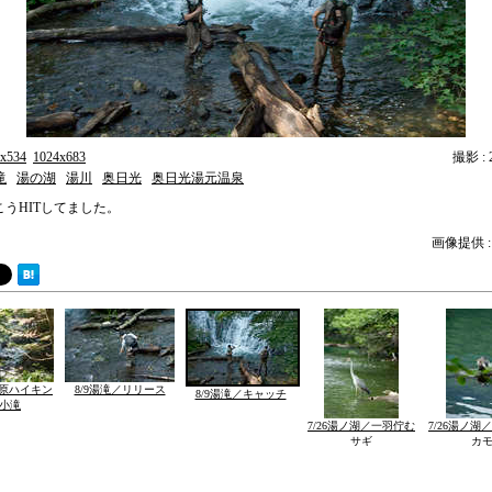
x534
1024x683
撮影 : 2
滝
湯の湖
湯川
奥日光
奥日光湯元温泉
こうHITしてました。
画像提供 :
ガ原ハイキン
8/9湯滝／リリース
8/9湯滝／キャッチ
小滝
7/26湯ノ湖／一羽佇む
7/26湯ノ湖
サギ
カ