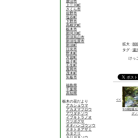
鹿沼市
上三川町
さくら市
佐野市
塩谷町
下野市
高根沢町
栃木市
那珂川町
那須烏山市
那須塩原市
拡大 :
800
那須町
日光市
タグ :
湯
野木町
芳賀町
けっ
益子町
壬生町
真岡市
茂木町
矢板市
福島県
千葉県
高知県
<<
栃木の花だより
アカショウマ
アカヌマフロウ
9/18戦場
アワダチソウ
グ／
イブキトラノオ
ウツボグサ
オオハンゴウソウ
オネトネアザミ
カタクリ
カリガネソウ