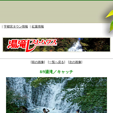
｜
宇都宮タウン情報
｜
紅葉情報
[前の画像]
[一覧へ戻る]
[次の画像]
8/9湯滝／キャッチ