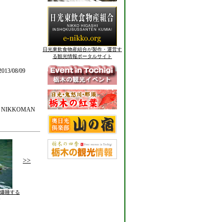
日光東飲食物産組合が製作・運営す
る観光情報ポータルサイト
013/08/09
 NIKKOMAN
>>
／爆睡する
モ